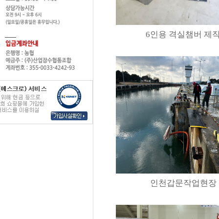
6인용 격실챔버 제
인천갑문작업현장