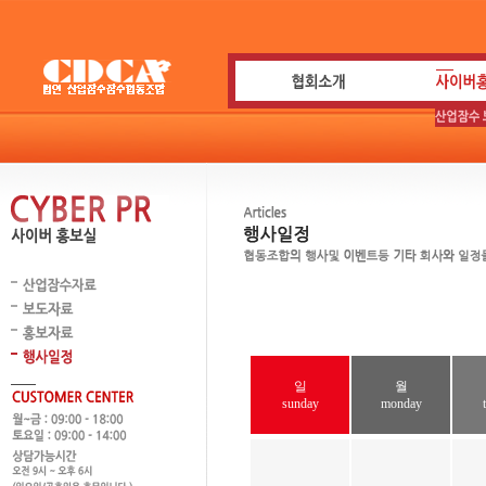
일
월
sunday
monday