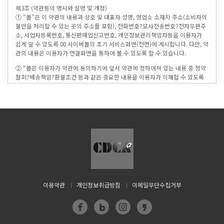
제3조 (약관등의 명시와 설명 및 개정)
① “몰”은 이 약관의 내용과 상호 및 대표자 성명, 영업소 소재지 주소(소비자의
불만을 처리할 수 있는 곳의 주소를 포함), 전화번호?모사전송번호?전자우편주
소, 사업자등록번호, 통신판매업신고번호, 개인정보관리책임자등을 이용자가
쉽게 알 수 있도록 00 사이버몰의 초기 서비스화면(전면)에 게시합니다. 다만, 약
관의 내용은 이용자가 연결화면을 통하여 볼 수 있도록 할 수 있습니다.
② “몰은 이용자가 약관에 동의하기에 앞서 약관에 정하여져 있는 내용 중 청약
철회?배송책임?환불조건 등과 같은 중요한 내용을 이용자가 이해할 수 있도록
별도의 연결화면 또는 팝업화면 등을 제공하여 이용자의 확인을 구하여야 합니
다.
③ “몰”은 전자상거래등에서의소비자보호에관한법률, 약관의규제에관한법률,
전자거래기본법, 전자서명법, 정보통신망이용촉진등에관한법률, 방문판매등에
관한법률, 소비자보호법 등 관련법을 위배하지 않는 범위에서 이 약관을 개정할
수 있습니다.
④ “몰”이 약관을 개정할 경우에는 적용일자 및 개정사유를 명시하여 현행약관
과 함께 몰의 초기화면에 그 적용일자 7일이전부터 적용일자 전일까지 공지합니
다.
다만, 이용자에게 불리하게 약관내용을 변경하는 경우에는 최소한 30일 이상의
이용약관
개인정보취급방침
이메일무단수집거부
사전 유예기간을 두고 공지합니다. 이 경우 "몰“은 개정전 내용과 개정후 내용을
명확하게 비교하여 이용자가 알기 쉽도록 표시합니다.
⑤ “몰”이 약관을 개정할 경우에는 그 개정약관은 그 적용일자 이후에 체결되는
계약에만 적용되고 그 이전에 이미 체결된 계약에 대해서는 개정전의 약관조항